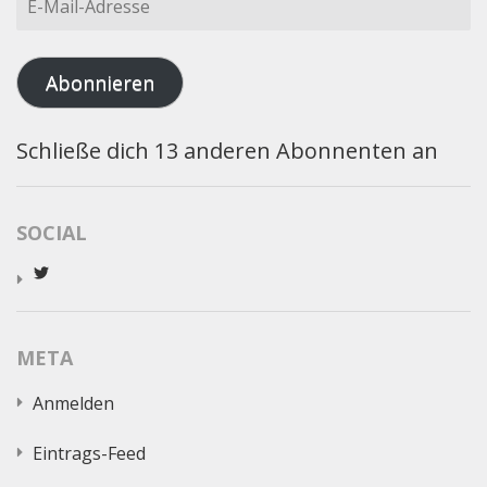
Mail-
Adresse
Abonnieren
Schließe dich 13 anderen Abonnenten an
SOCIAL
Profil
von
worldcatred
auf
Twitter
META
anzeigen
Anmelden
Eintrags-Feed