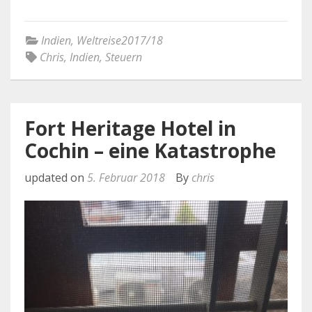
Indien
,
Weltreise2017/18
Chris
,
Indien
,
Steuern
Fort Heritage Hotel in
Cochin – eine Katastrophe
updated on
5. Februar 2018
By
chris