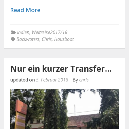
Read More
Indien
,
Weltreise2017/18
Backwaters
,
Chris
,
Hausboot
Nur ein kurzer Transfer…
updated on
5. Februar 2018
By
chris