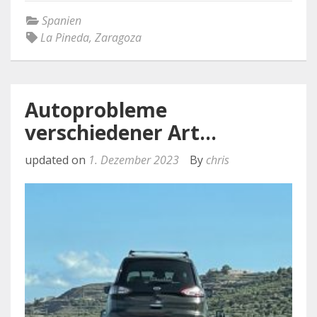
Spanien
La Pineda
,
Zaragoza
Autoprobleme
verschiedener Art…
updated on
1. Dezember 2023
By
chris