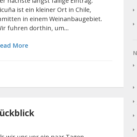
er nächste längst fällige Eintrag.
icuña ist ein kleiner Ort in Chile,
nmitten in einem Weinanbaugebiet.
ir fuhren dorthin, um…
ead More
N
Rückblick
ls wir uns vor ein paar Tagen