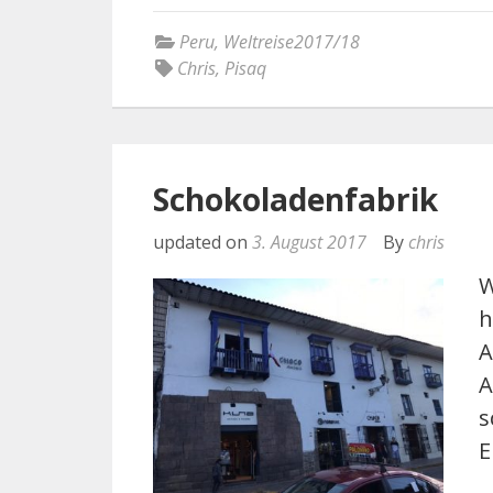
Peru
,
Weltreise2017/18
Chris
,
Pisaq
Schokoladenfabrik
updated on
3. August 2017
By
chris
W
h
A
A
s
E