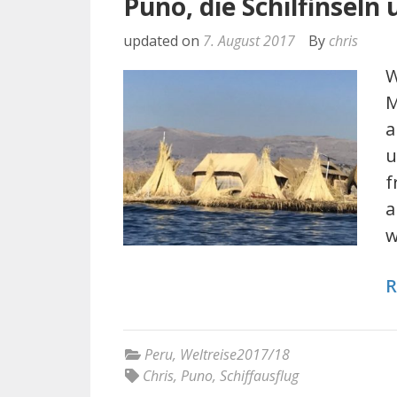
Puno, die Schilfinseln 
updated on
7. August 2017
By
chris
W
M
a
u
f
a
w
R
Peru
,
Weltreise2017/18
Chris
,
Puno
,
Schiffausflug