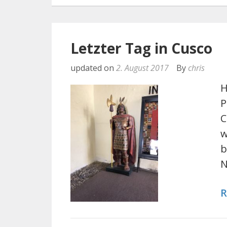
Letzter Tag in Cusco
updated on
2. August 2017
By
chris
H
P
C
w
b
N
R