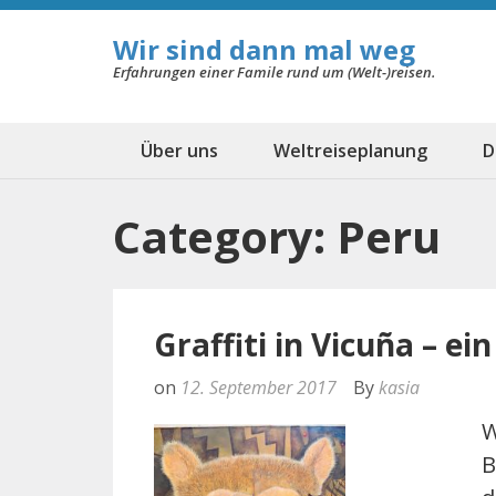
Wir sind dann mal weg
Erfahrungen einer Famile rund um (Welt-)reisen.
Über uns
Weltreiseplanung
D
Category: Peru
Graffiti in Vicuña – ei
on
12. September 2017
By
kasia
W
B