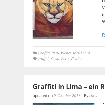
d
V
i
W
R
Graffiti
,
Peru
,
Weltreise2017/18
graffiti
,
Kasia
,
Peru
,
Vicuña
Graffiti in Lima – ein 
updated on
9. Oktober 2017
By
chris
A