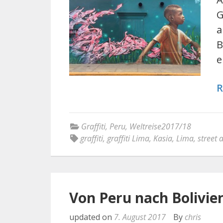
G
a
B
e
R
Graffiti
,
Peru
,
Weltreise2017/18
graffiti
,
graffiti Lima
,
Kasia
,
Lima
,
street a
Von Peru nach Bolivie
updated on
7. August 2017
By
chris