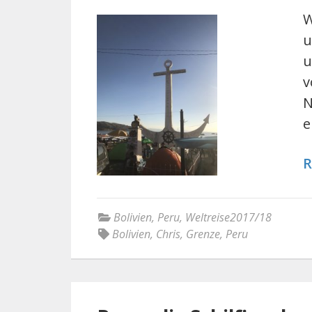
W
u
u
v
N
e
R
Bolivien
,
Peru
,
Weltreise2017/18
Bolivien
,
Chris
,
Grenze
,
Peru