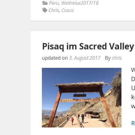
Peru
,
Weltreise2017/18
Chris
,
Cusco
Pisaq im Sacred Valley
updated on
3. August 2017
By
chris
W
D
U
k
w
R