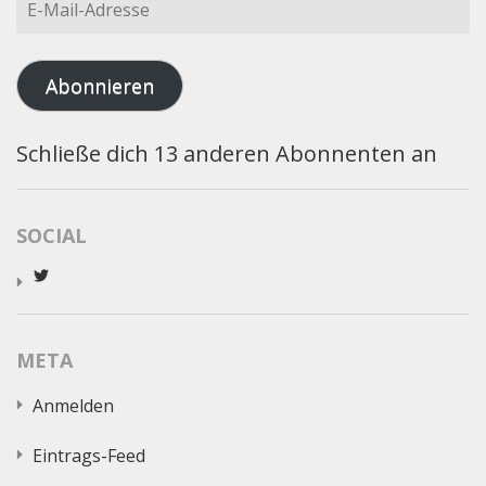
Mail-
Adresse
Abonnieren
Schließe dich 13 anderen Abonnenten an
SOCIAL
Profil
von
worldcatred
auf
Twitter
META
anzeigen
Anmelden
Eintrags-Feed