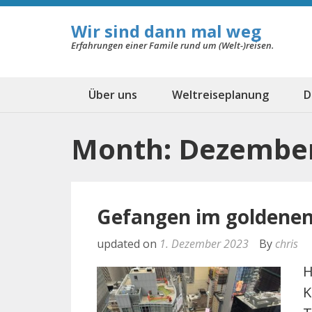
Wir sind dann mal weg
Erfahrungen einer Famile rund um (Welt-)reisen.
Über uns
Weltreiseplanung
D
Month: Dezember
Gefangen im goldenen
updated on
1. Dezember 2023
By
chris
H
K