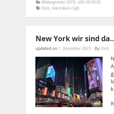
Bildungsreise 2019
,
USA 2019/20
Chris
,
Hard Rock Café
New York wir sind da
updated on
1. Dezember 2023
By
chris
N
A
g
l
k
R