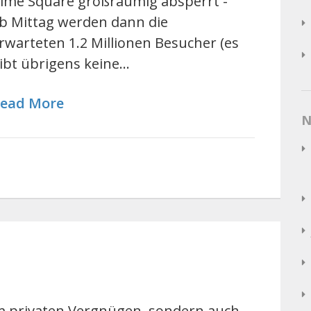
ime Square großräumig absperrt -
b Mittag werden dann die
rwarteten 1.2 Millionen Besucher (es
ibt übrigens keine…
ead More
N
zum privaten Vergnügen, sondern auch