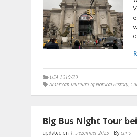
V
e
w
d
R
USA 2019/20
American Museum of Natural History
,
Chr
Big Bus Night Tour be
updated on
1. Dezember 2023
By
chris