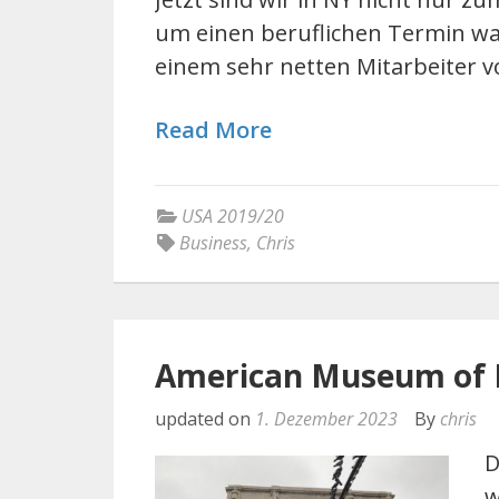
um einen beruflichen Termin w
einem sehr netten Mitarbeiter v
Read More
USA 2019/20
Business
,
Chris
American Museum of N
updated on
1. Dezember 2023
By
chris
D
w