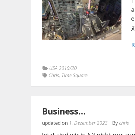
T
a
e
g
R
USA 2019/20
Chris
,
Time Square
Business…
updated on
1. Dezember 2023
By
chris
Jetzt sind wir in NY nicht nur 