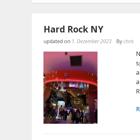
Hard Rock NY
updated on
1. Dezember 2023
By
chris
N
s
a
a
R
R