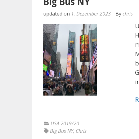
Big Bus NY
updated on
1. Dezember 2023
By
chris
U
H
m
M
b
G
i
R
USA 2019/20
Big Bus NY
,
Chris