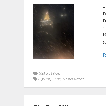
.
m
n
-
R
g
R
USA 2019/20
Big Bus
,
Chris
,
NY bei Nacht