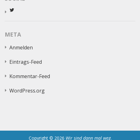
Profil
von
worldcatred
auf
Twitter
META
anzeigen
Anmelden
Eintrags-Feed
Kommentar-Feed
WordPress.org
Copyright © 2026
Wir sind dann mal weg
.