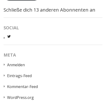
Schließe dich 13 anderen Abonnenten an
SOCIAL
Profil
von
worldcatred
auf
Twitter
META
anzeigen
Anmelden
Eintrags-Feed
Kommentar-Feed
WordPress.org