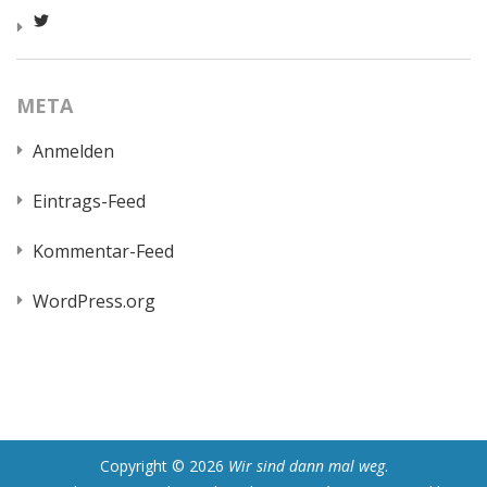
Profil
von
worldcatred
auf
Twitter
META
anzeigen
Anmelden
Eintrags-Feed
Kommentar-Feed
WordPress.org
Copyright © 2026
Wir sind dann mal weg
.