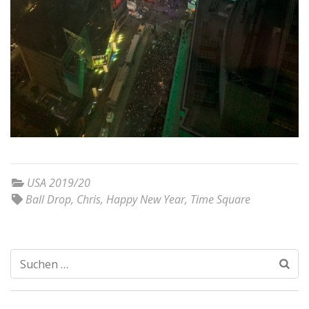
USA 2019/20
Ball Drop
,
Chris
,
Happy New Year
,
Time Square
Suchen
nach: