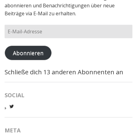
abonnieren und Benachrichtigungen über neue
Beiträge via E-Mail zu erhalten.
E-
Mail-
Adresse
Abonnieren
Schließe dich 13 anderen Abonnenten an
SOCIAL
Profil
von
worldcatred
auf
Twitter
META
anzeigen