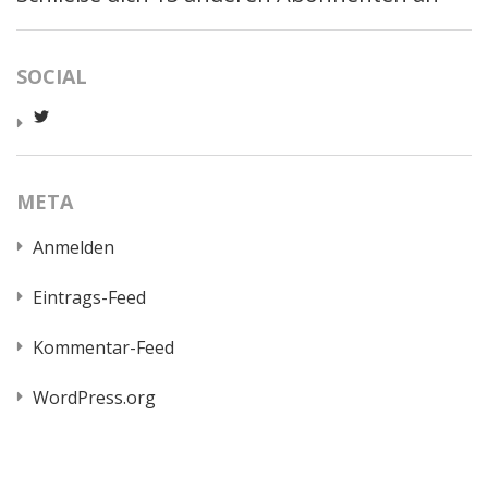
SOCIAL
Profil
von
worldcatred
auf
Twitter
META
anzeigen
Anmelden
Eintrags-Feed
Kommentar-Feed
WordPress.org