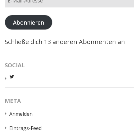
Mail-
Adresse
Abonnieren
Schließe dich 13 anderen Abonnenten an
SOCIAL
Profil
von
worldcatred
auf
Twitter
META
anzeigen
Anmelden
Eintrags-Feed