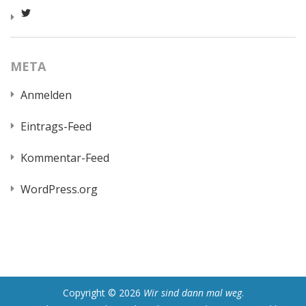
Profil
von
worldcatred
auf
Twitter
META
anzeigen
Anmelden
Eintrags-Feed
Kommentar-Feed
WordPress.org
Copyright © 2026
Wir sind dann mal weg
.