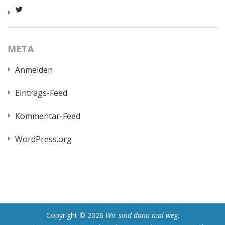
Profil
von
worldcatred
auf
Twitter
META
anzeigen
Anmelden
Eintrags-Feed
Kommentar-Feed
WordPress.org
Copyright © 2026
Wir sind dann mal weg
.