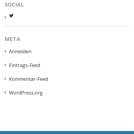
SOCIAL
Profil
von
worldcatred
auf
Twitter
META
anzeigen
Anmelden
Eintrags-Feed
Kommentar-Feed
WordPress.org