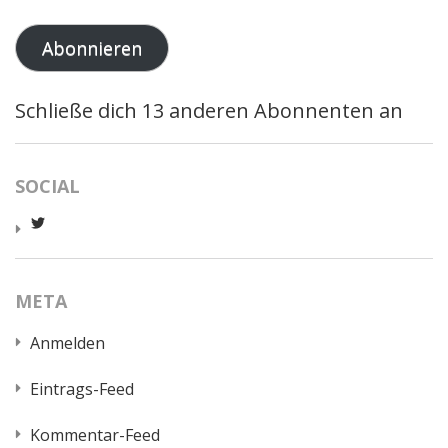
Adresse
Abonnieren
Schließe dich 13 anderen Abonnenten an
SOCIAL
Profil
von
worldcatred
auf
Twitter
META
anzeigen
Anmelden
Eintrags-Feed
Kommentar-Feed