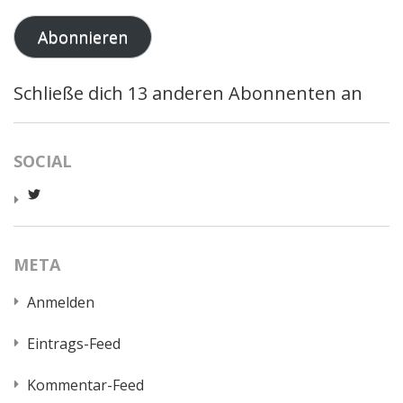
Adresse
Abonnieren
Schließe dich 13 anderen Abonnenten an
SOCIAL
Profil
von
worldcatred
auf
Twitter
META
anzeigen
Anmelden
Eintrags-Feed
Kommentar-Feed