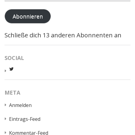
Mail-
Adresse
Abonnieren
Schließe dich 13 anderen Abonnenten an
SOCIAL
Profil
von
worldcatred
auf
Twitter
META
anzeigen
Anmelden
Eintrags-Feed
Kommentar-Feed