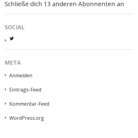
Schließe dich 13 anderen Abonnenten an
SOCIAL
Profil
von
worldcatred
auf
Twitter
META
anzeigen
Anmelden
Eintrags-Feed
Kommentar-Feed
WordPress.org